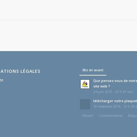
Mis en avant
ATIONS LÉGALES
te
Que pensez-vous de notr
site web ?
24 juin 2015 - 23 h 47 min
télécharger notre plaque
10 novembre 2015 - 13 h 29 
Récent
Commentaires
Etiqu